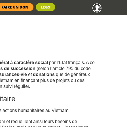
Menu
FAIRE UN DON
LEGS
SE CONNECTER
anonyme
éral à caractère social
par l’État français. A ce
is de succession
(selon l’article 795 du code
ssurances-vie
et
donations
que de généreux
ietnam en finançant plus de projets ou des
 suivi régulier.
taire
des actions humanitaires au Vietnam.
m et recueillent ainsi leurs besoins de