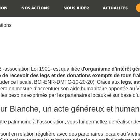
TION
NOS ACTIONS
NOUS AIDER
ACTUALITÉS
tions
E
-association Loi 1901- est qualifiée d'
organisme d'intérêt gén
 de recevoir des legs et des donations exempts de tous fra
isprudence fiscale, BOI-ENR-DMTG-10-20-20). Grâce aux
legs, a
n sera en mesure d’accentuer son aide humanitaire apportée au V
les besoins exprimés par les partenaires locaux et sur base d’un
ur Blanche, un acte généreux et humani
otre patrimoine à l’association, vous lui permettez de réaliser 
nt en relation régulière avec des partenaires locaux au Vietna