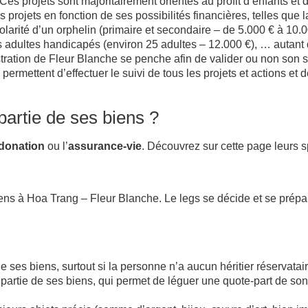
. Ces projets sont majoritairement orientés au profit d’enfants e
projets en fonction de ses possibilités financières, telles que 
olarité d’un orphelin (primaire et secondaire – de 5.000 € à 10.0
s adultes handicapés (environ 25 adultes – 12.000 €), … autant 
stration de Fleur Blanche se penche afin de valider ou non son s
mettent d’effectuer le suivi de tous les projets et actions et 
artie de ses biens ?
donation
ou l’
assurance-vie
. Découvrez sur cette page leurs sp
biens à Hoa Trang – Fleur Blanche. Le legs se décide et se prépa
 de ses biens, surtout si la personne n’a aucun héritier réservatair
 partie de ses biens, qui permet de léguer une quote-part de so