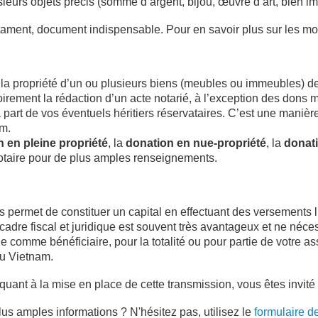
sieurs objets précis (somme d’argent, bijou, œuvre d’art, bien i
testament, document indispensable. Pour en savoir plus sur les m
t la propriété d’un ou plusieurs biens (meubles ou immeubles) 
atoirement la rédaction d’un acte notarié, à l’exception des don
 part de vos éventuels héritiers réservataires. C’est une manièr
am.
 en pleine propriété
, la
donation en nue-propriété
, la
donati
notaire pour de plus amples renseignements.
 permet de constituer un capital en effectuant des versements lib
dre fiscal et juridique est souvent très avantageux et ne nécess
 comme bénéficiaire, pour la totalité ou pour partie de votre as
au Vietnam.
quant à la mise en place de cette transmission, vous êtes invité
us amples informations ? N'hésitez pas, utilisez le
formulaire d